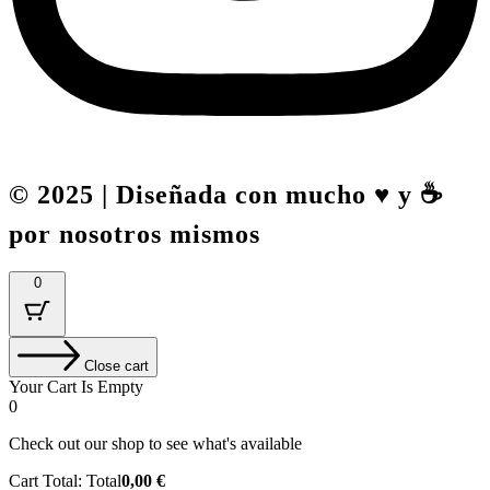
© 2025 | Diseñada con mucho ♥️ y ☕
por nosotros mismos
0
Close cart
Your Cart Is Empty
0
Check out our shop to see what's available
Cart Total:
Total
0,00
€