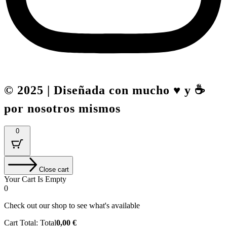
© 2025 | Diseñada con mucho ♥️ y ☕
por nosotros mismos
0
Close cart
Your Cart Is Empty
0
Check out our shop to see what's available
Cart Total:
Total
0,00
€