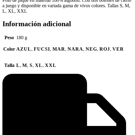
Polo de piqué en material 100% algodón. Con dos botones de cierre
a juego y disponible en variada gama de vivos colores. Tallas S, M,
L, XL, XXL
Información adicional
Peso
180 g
Color
AZUL
,
FUCSI
,
MAR
,
NARA
,
NEG
,
ROJ
,
VER
Talla
L
,
M
,
S
,
XL
,
XXL