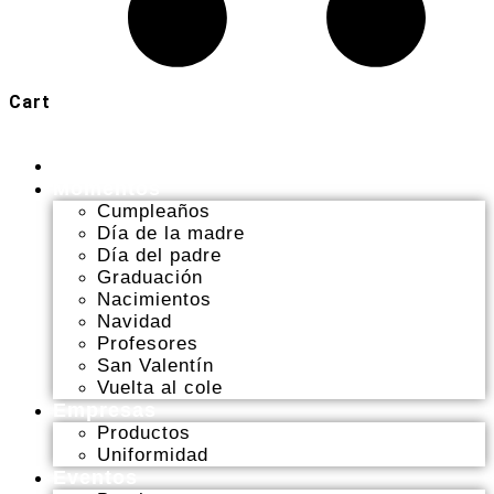
Cart
Inicio
Momentos
Cumpleaños
Día de la madre
Día del padre
Graduación
Nacimientos
Navidad
Profesores
San Valentín
Vuelta al cole
Empresas
Productos
Uniformidad
Eventos