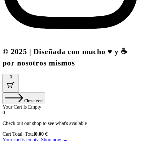
© 2025 | Diseñada con mucho ♥️ y ☕
por nosotros mismos
0
Close cart
Your Cart Is Empty
0
Check out our shop to see what's available
Cart Total:
Total
0,00
€
Your cart is empty. Shop now →