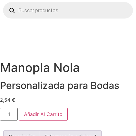
Búsqueda
de
productos
Manopla Nola
Personalizada para Bodas
2,54
€
Manopla
Añadir Al Carrito
Nola
cantidad