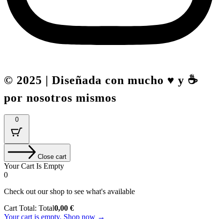
© 2025 | Diseñada con mucho ♥️ y ☕
por nosotros mismos
0
Close cart
Your Cart Is Empty
0
Check out our shop to see what's available
Cart Total:
Total
0,00
€
Your cart is empty. Shop now →