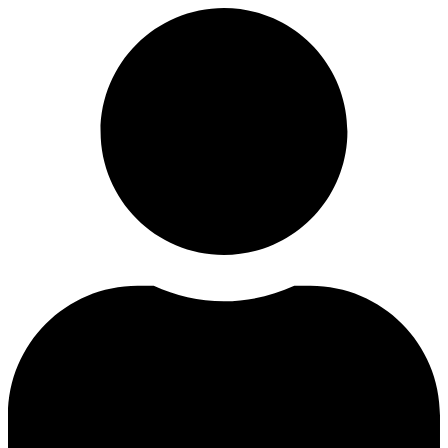
Ir
al
contenido