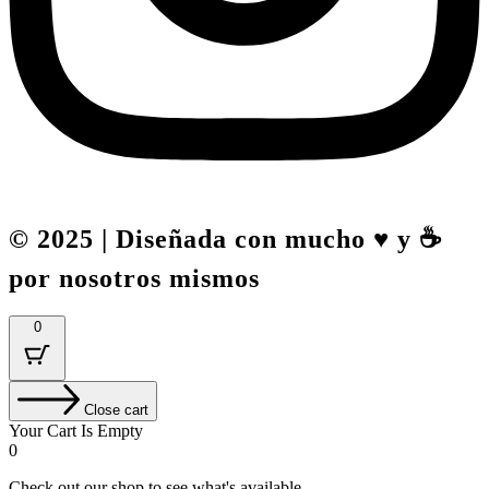
© 2025 | Diseñada con mucho ♥️ y ☕
por nosotros mismos
0
Close cart
Your Cart Is Empty
0
Check out our shop to see what's available