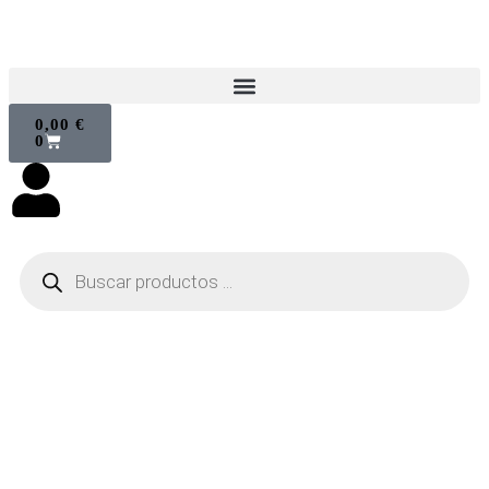
0,00
€
0