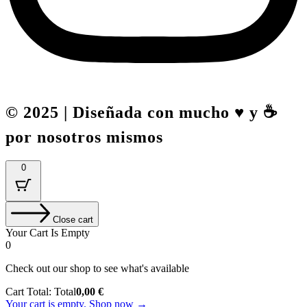
© 2025 | Diseñada con mucho ♥️ y ☕
por nosotros mismos
0
Close cart
Your Cart Is Empty
0
Check out our shop to see what's available
Cart Total:
Total
0,00
€
Your cart is empty. Shop now →