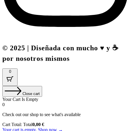
© 2025 | Diseñada con mucho ♥️ y ☕
por nosotros mismos
0
Close cart
Your Cart Is Empty
0
Check out our shop to see what's available
Cart Total:
Total
0,00
€
Your cart is empty. Shop now →