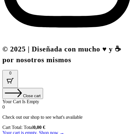
© 2025 | Diseñada con mucho ♥️ y ☕
por nosotros mismos
0
Close cart
Your Cart Is Empty
0
Check out our shop to see what's available
Cart Total:
Total
0,00
€
Your cart is empty. Shop now →