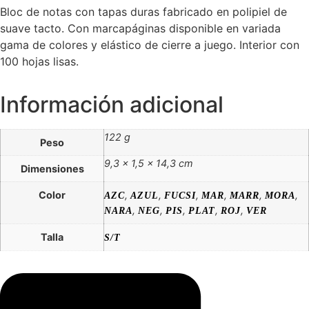
Bloc de notas con tapas duras fabricado en polipiel de
suave tacto. Con marcapáginas disponible en variada
gama de colores y elástico de cierre a juego. Interior con
100 hojas lisas.
Información adicional
122 g
Peso
9,3 × 1,5 × 14,3 cm
Dimensiones
Color
,
,
,
,
,
,
AZC
AZUL
FUCSI
MAR
MARR
MORA
,
,
,
,
,
NARA
NEG
PIS
PLAT
ROJ
VER
Talla
S/T