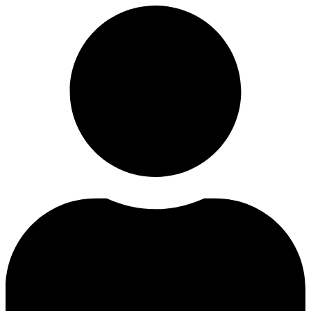
Ir
al
contenido