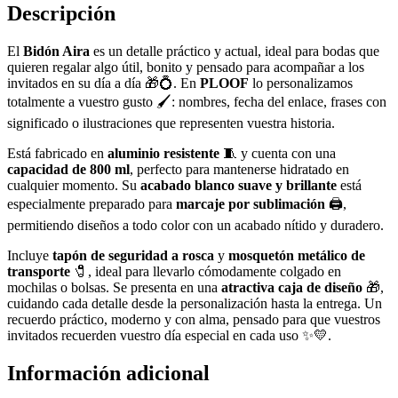
Descripción
El
Bidón Aira
es un detalle práctico y actual, ideal para bodas que
quieren regalar algo útil, bonito y pensado para acompañar a los
invitados en su día a día 🎁💍. En
PLOOF
lo personalizamos
totalmente a vuestro gusto 🖌️: nombres, fecha del enlace, frases con
significado o ilustraciones que representen vuestra historia.
Está fabricado en
aluminio resistente
🧵 y cuenta con una
capacidad de 800 ml
, perfecto para mantenerse hidratado en
cualquier momento. Su
acabado blanco suave y brillante
está
especialmente preparado para
marcaje por sublimación
🖨️,
permitiendo diseños a todo color con un acabado nítido y duradero.
Incluye
tapón de seguridad a rosca
y
mosquetón metálico de
transporte
🧷, ideal para llevarlo cómodamente colgado en
mochilas o bolsas. Se presenta en una
atractiva caja de diseño
🎁,
cuidando cada detalle desde la personalización hasta la entrega. Un
recuerdo práctico, moderno y con alma, pensado para que vuestros
invitados recuerden vuestro día especial en cada uso ✨💛.
Información adicional