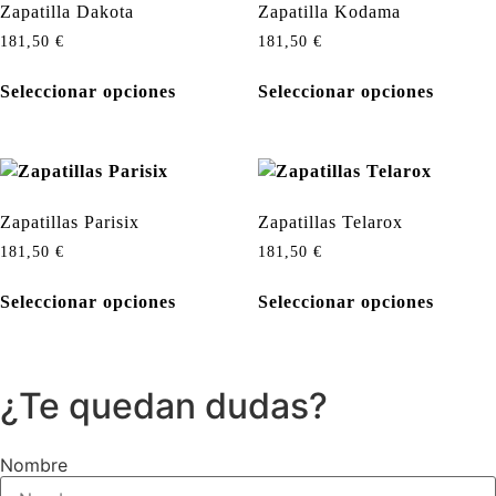
Zapatilla Dakota
Zapatilla Kodama
181,50
€
181,50
€
Este
Este
Seleccionar opciones
Seleccionar opciones
producto
produc
tiene
tiene
múltiples
múltipl
variantes.
variant
Las
Las
Zapatillas Parisix
Zapatillas Telarox
opciones
opcion
181,50
€
181,50
€
se
se
Este
Este
pueden
pueden
Seleccionar opciones
Seleccionar opciones
producto
produc
elegir
elegir
tiene
tiene
en
en
múltiples
múltipl
la
la
variantes.
variant
página
página
¿Te quedan dudas?
Las
Las
de
de
opciones
opcion
producto
produc
Nombre
se
se
pueden
pueden