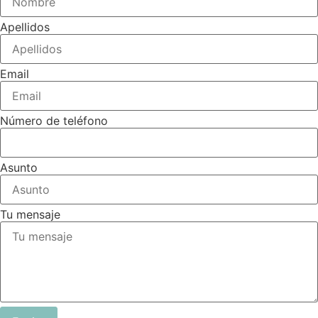
elegir
elegir
Apellidos
en
en
la
la
página
página
Email
de
de
producto
produc
Número de teléfono
Asunto
Tu mensaje