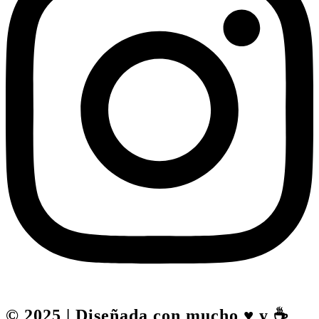
© 2025 | Diseñada con mucho ♥️ y ☕