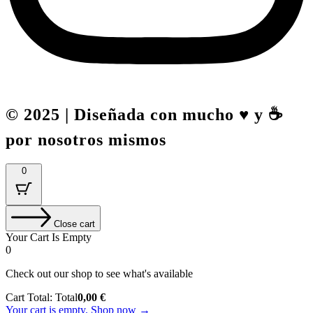
© 2025 | Diseñada con mucho ♥️ y ☕
por nosotros mismos
0
Close cart
Your Cart Is Empty
0
Check out our shop to see what's available
Cart Total:
Total
0,00
€
Your cart is empty. Shop now →