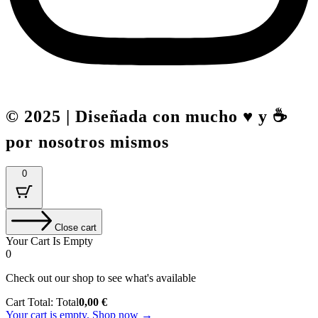
© 2025 | Diseñada con mucho ♥️ y ☕
por nosotros mismos
0
Close cart
Your Cart Is Empty
0
Check out our shop to see what's available
Cart Total:
Total
0,00
€
Your cart is empty. Shop now →