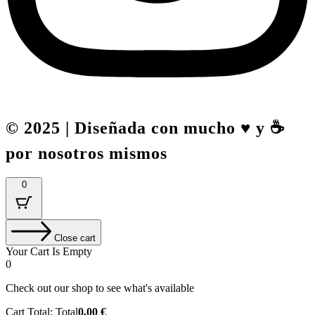
© 2025 | Diseñada con mucho ♥️ y ☕
por nosotros mismos
0
Close cart
Your Cart Is Empty
0
Check out our shop to see what's available
Cart Total:
Total
0,00
€