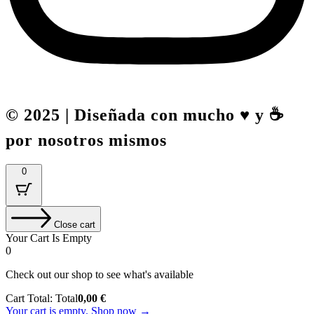
© 2025 | Diseñada con mucho ♥️ y ☕
por nosotros mismos
0
Close cart
Your Cart Is Empty
0
Check out our shop to see what's available
Cart Total:
Total
0,00
€
Your cart is empty. Shop now →