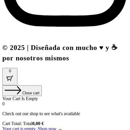
© 2025 | Diseñada con mucho ♥️ y ☕
por nosotros mismos
0
Close cart
Your Cart Is Empty
0
Check out our shop to see what's available
Cart Total:
Total
0,00
€
Your cart is empty. Shop now →