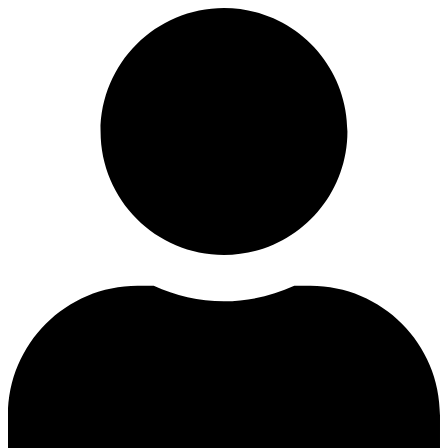
Ir
al
contenido